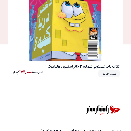
کتاب باب اسفنجی شماره 63 اثر استیون هلینبرگ
176,000
220,000
تومان
سبد خرید
دسترسی
دسته بندی
راه های
مجوز های ما