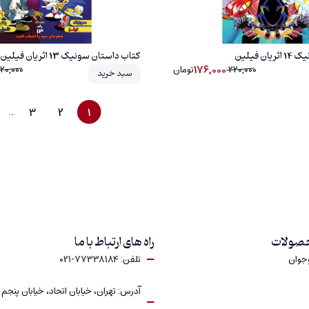
 فیلین
کتاب داستان سونیک 13 اثر یان فیلین
176,000
220,000
تومان
20,000
سبد خرید
…
3
2
1
حصولات
راه های ارتباط با ما
وجوان
تلفن: 77338184-021
آدرس: تهران، خیابان اتحاد، خیابان پنجم