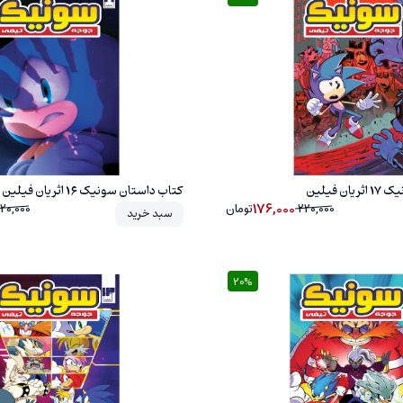
20%
 فیلین
کتاب داستان سونیک 16 اثر یان فیلین
176,000
220,000
تومان
20,000
سبد خرید
20%
20%