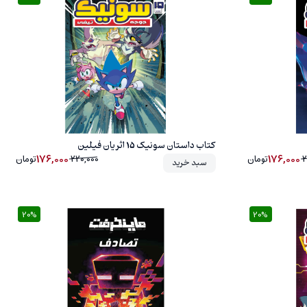
20%
کتاب داستان سونیک 15 اثر یان فیلین
176,000
176,000
2
تومان
220,000
تومان
سبد خرید
20%
20%
20%