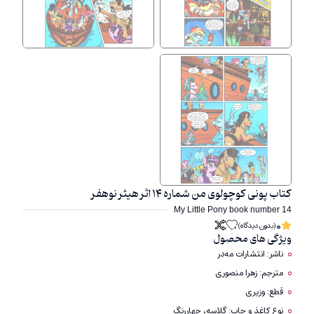
کتاب پونی کوچولوی من شماره ۱۴ اثر هیثر نوهفر
My Little Pony book number 14
0
(بدون دیدگاه)
ویژگی های محصول
ناشر: انتشارات مه‌در
مترجم: زهرا منصوری
قطع: وزیری
نوع کاغذ و چاپ: گلاسه، چهاررنگ