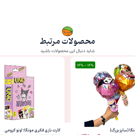
محصولات مرتبط
شاید دنبال این محصولات باشید
14% – 14%
20%
گا (سایز بزرگ)
کارت بازی فکری مونگا: اونو کرومی