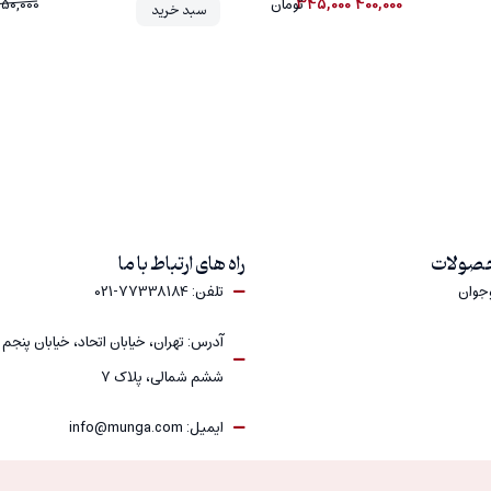
345,000
400,000
تومان
250,000
سبد خرید
حصولات
راه های ارتباط با ما
وجوان
تلفن: 77338184-021
آدرس: تهران، خیابان اتحاد، خیابان پنجم
ششم شمالی، پلاک 7
ایمیل: info@munga.com