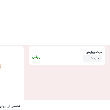
ثبت ویرایش
14% – 14%
رایگان
سبد خرید
شانسی لی‌لی‌مون