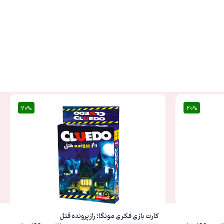
20%
20%
20%
کارت بازی فکری مونگا: راز پرونده قتل