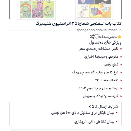
کتاب باب اسفنجی شماره ۳۵ اثر استیون هلینبرگ
spongebob book number 35
0
(بدون دیدگاه)
ویژگی های محصول
ناشر: انتشارات راهنمای سفر
مترجم: وحیدرضا اخباری
قطع: رقعی
نوع کاغذ و چاپ: گلاسه، چهاررنگ
تعداد صفحه: ۳۲
نوبت و سال چاپ: سوم ۱۴۰۳
گروه سنی: کودک و نوجوان
شرایط ارسال کالا
ارسال رایگان برای سفارش بالای ۶۰۰ هزار تومان
ارسال کالا طی ۱ الی ۲ روزکاری
امکان برگشت کالا تنها در صورتی مورد قبول است که پلمب کالا باز نشده باشد.