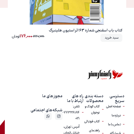
کتاب باب اسفنجی شماره 63 اثر استیون هلینبرگ
176,000
220,000
تومان
سبد خرید
دسترسی
دسته بندی
راه های
مجوز های ما
سریع
محصولات
ارتباط با ما
صفحه اصلی
کتاب کودک و
تلفن:
شبکه‌های اجتماعی
نوجوان
77338184-
درباره‎ ما
021
کتاب فوتبالی
تماس با ما
آدرس: تهران،
راهنمای
خیابان اتحاد،
فروشگاه