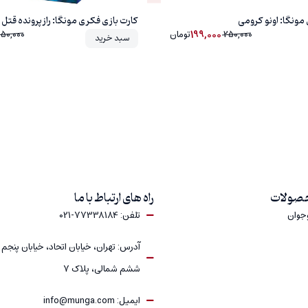
مونگا: اونو کرومی
کارت بازی فکری مونگا: راز پرونده قتل
199,000
250,000
تومان
250,000
سبد خرید
حصولات
راه های ارتباط با ما
وجوان
تلفن: 77338184-021
آدرس: تهران، خیابان اتحاد، خیابان پنجم
ششم شمالی، پلاک 7
ایمیل: info@munga.com