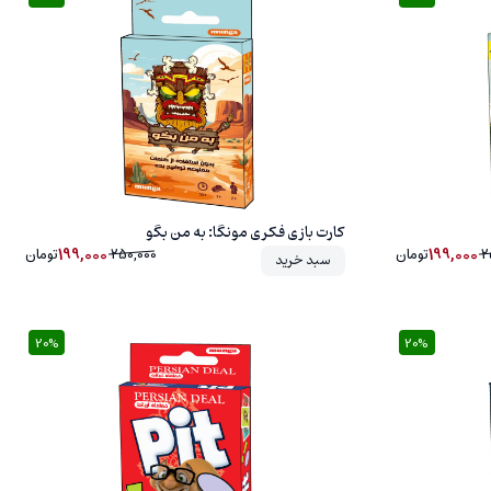
20%
کارت بازی فکری مونگا: به من بگو
199,000
199,000
2
تومان
250,000
تومان
سبد خرید
20%
20%
20%