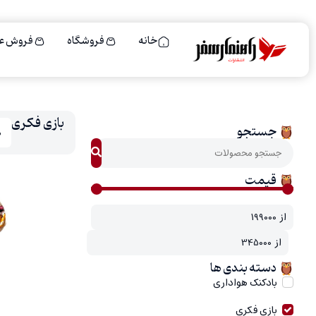
خانه
فروشگاه
فروش ع
بازی فکری
جستجو
قیمت
14% – 14%
از
از
دسته بندی ها
بادکنک هواداری
بازی فکری