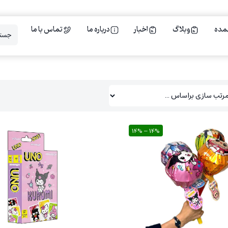
مده
وبلاگ
اخبار
درباره ما
تماس با ما
14% – 14%
20%