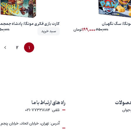
مونگا: سگ نگهبان
کارت بازی فکری مونگا: پادشاه جمجم
199,000
250,000
تومان
50,000
سبد خرید
2
1
حصولات
راه های ارتباط با ما
وجوان
تلفن: 77338184-021
آدرس: تهران، خیابان اتحاد، خیابان پنجم