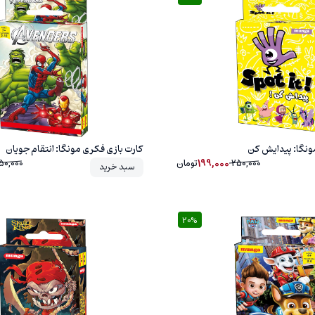
20%
ونگا: پیدایش کن
کارت بازی فکری مونگا: انتقام جویان
199,000
250,000
تومان
50,000
سبد خرید
20%
20%